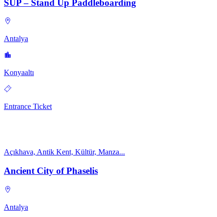
SUP – Stand Up Paddleboarding
Antalya
Konyaaltı
Entrance Ticket
Açıkhava, Antik Kent, Kültür, Manza...
Ancient City of Phaselis
Antalya